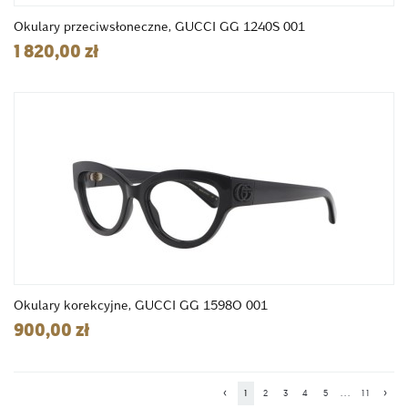
Okulary przeciwsłoneczne, GUCCI GG 1240S 001
1 820,00 zł
Okulary korekcyjne, GUCCI GG 1598O 001
900,00 zł
‹
›
1
2
3
4
5
...
11