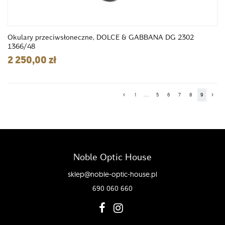
Okulary przeciwsłoneczne, DOLCE & GABBANA DG 2302
1366/48
2 250,00 zł
‹
›
1
...
5
6
7
8
9
Noble Optic House
sklep@noble-optic-house.pl
690 060 660