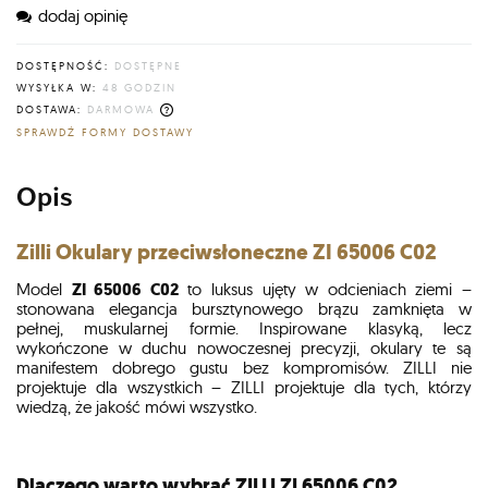
dodaj opinię
DOSTĘPNOŚĆ:
DOSTĘPNE
WYSYŁKA W:
48 GODZIN
DOSTAWA:
DARMOWA
CENA NIE ZAWIERA EWENTUALNYCH KOSZTÓW PŁATNOŚCI
SPRAWDŹ FORMY DOSTAWY
Opis
Zilli
Okulary przeciwsłoneczne ZI 65006 C02
Model
ZI 65006 C02
to luksus ujęty w odcieniach ziemi –
stonowana elegancja bursztynowego brązu zamknięta w
pełnej, muskularnej formie. Inspirowane klasyką, lecz
wykończone w duchu nowoczesnej precyzji, okulary te są
manifestem dobrego gustu bez kompromisów. ZILLI nie
projektuje dla wszystkich – ZILLI projektuje dla tych, którzy
wiedzą, że jakość mówi wszystko.
Dlaczego warto wybrać ZILLI ZI 65006 C02