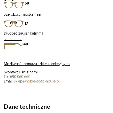
58
Szerokość mostka(mm)
17
Długość zausznika(mm)
140
Możliwość montażu szkieł korekcyjnych.
Skontaktuj się z nami!
Tel:
690 060 660
Email:
sklep@noble-optic-house.pl
Dane techniczne