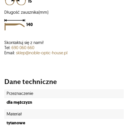
15
Długość zausznika(mm)
140
Skontaktuj się z nami!
Tel:
690 060 660
Email:
sklep@noble-optic-house.pl
Dane techniczne
Przeznaczenie
dla mężczyzn
Materiał
tytanowe