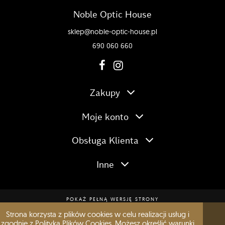
Noble Optic House
sklep@noble-optic-house.pl
690 060 660
Zakupy
Moje konto
Obsługa Klienta
Inne
POKAŻ PEŁNĄ WERSJĘ STRONY
Strona korzysta z plików cookies w celu realizacji usług i
Copyright © 2020 by Noble Optic House. Wszelkie prawa zastrzeżone.
zgodnie z
Polityką Plików Cookies
. Możesz określić warunki