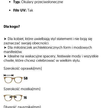
Typ:
Okulary przeciwsłoneczne
Filtr UV:
Tak
Dla kogo?
➤ Dla kobiet, które uwielbiają styl statement i nie boją się
zaznaczać swojej obecności.
➤ Dla miłośniczek architektonicznych form i modowych
manifestów.
➤ Idealne na wakacyjne spacery, festiwale mody i wszystkie
chwile, które chcesz celebrować w wielkim stylu.
Szerokość oprawki(mm)
58
Szerokość mostka(mm)
16
Długość zausznika(mm)