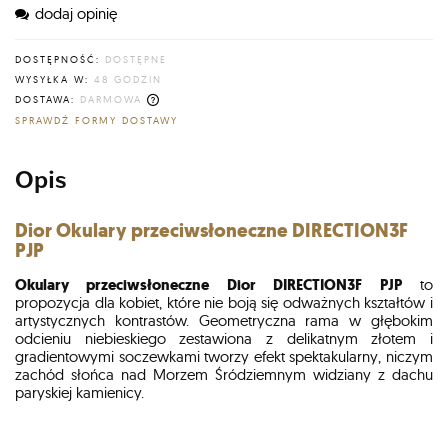
dodaj opinię
DOSTĘPNOŚĆ:
DOSTĘPNE
WYSYŁKA W:
48 GODZIN
DOSTAWA:
DARMOWA
CENA NIE ZAWIERA EWENTUALNYCH KOSZTÓW PŁATNOŚCI
SPRAWDŹ FORMY DOSTAWY
Opis
Dior
Okulary przeciwsłoneczne DIRECTION3F
PJP
Okulary przeciwsłoneczne Dior DIRECTION3F PJP
to
propozycja dla kobiet, które nie boją się odważnych kształtów i
artystycznych kontrastów. Geometryczna rama w głębokim
odcieniu niebieskiego zestawiona z delikatnym złotem i
gradientowymi soczewkami tworzy efekt spektakularny, niczym
zachód słońca nad Morzem Śródziemnym widziany z dachu
paryskiej kamienicy.