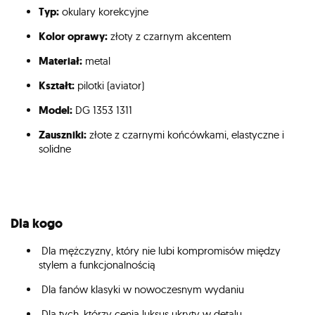
Typ:
okulary korekcyjne
Kolor oprawy:
złoty z czarnym akcentem
Materiał:
metal
Kształt:
pilotki (aviator)
Model:
DG 1353 1311
Zauszniki:
złote z czarnymi końcówkami, elastyczne i
solidne
Dla kogo
Dla mężczyzny, który nie lubi kompromisów między
stylem a funkcjonalnością
Dla fanów klasyki w nowoczesnym wydaniu
Dla tych, którzy cenią luksus ukryty w detalu