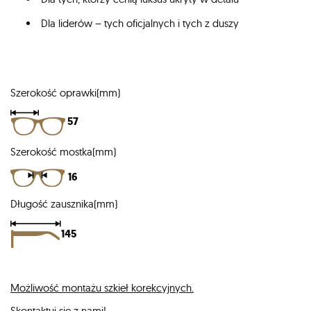
Dla liderów – tych oficjalnych i tych z duszy
Szerokość oprawki(mm)
57
Szerokość mostka(mm)
16
Długość zausznika(mm)
145
Możliwość montażu szkieł korekcyjnych.
Skontaktuj się z nami!