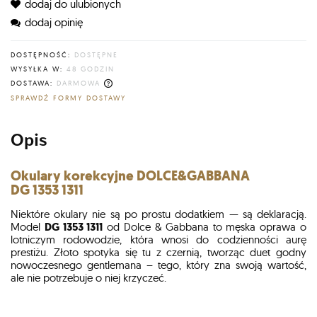
dodaj do ulubionych
dodaj opinię
DOSTĘPNOŚĆ:
DOSTĘPNE
WYSYŁKA W:
48 GODZIN
DOSTAWA:
DARMOWA
CENA NIE ZAWIERA EWENTUALNYCH KOSZTÓW PŁATNOŚCI
SPRAWDŹ FORMY DOSTAWY
Opis
Okulary korekcyjne DOLCE&GABBANA
DG 1353 1311
Niektóre okulary nie są po prostu dodatkiem — są deklaracją.
Model
DG 1353 1311
od Dolce & Gabbana to męska oprawa o
lotniczym rodowodzie, która wnosi do codzienności aurę
prestiżu. Złoto spotyka się tu z czernią, tworząc duet godny
nowoczesnego gentlemana – tego, który zna swoją wartość,
ale nie potrzebuje o niej krzyczeć.