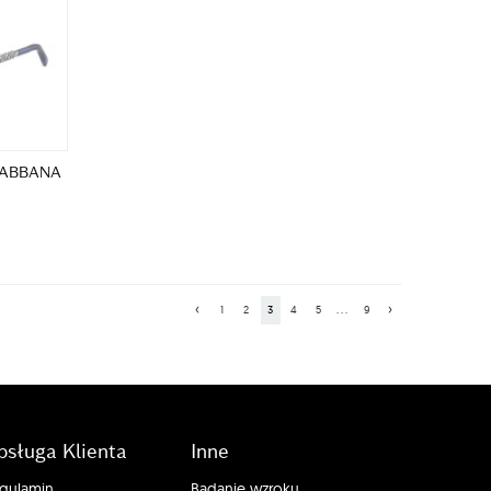
 GABBANA
‹
›
1
2
3
4
5
...
9
bsługa Klienta
Inne
gulamin
Badanie wzroku