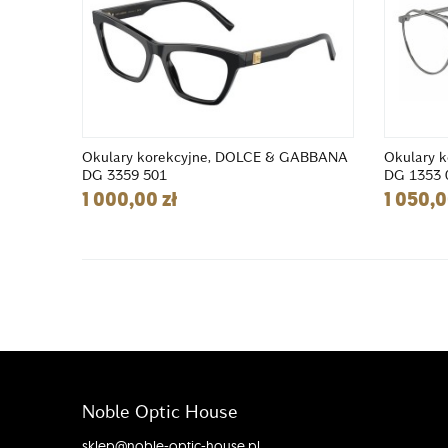
Okulary korekcyjne, DOLCE & GABBANA
Okulary 
DG 3359 501
DG 1353 
1 000,00 zł
1 050,0
Noble Optic House
sklep@noble-optic-house.pl