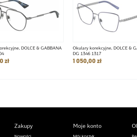
korekcyjne, DOLCE & GABBANA
Okulary korekcyjne, DOLCE &
04
DG 1346 1317
0 zł
1 050,00 zł
Zakupy
Moje konto
O
Nowości
Mój koszyk
Re