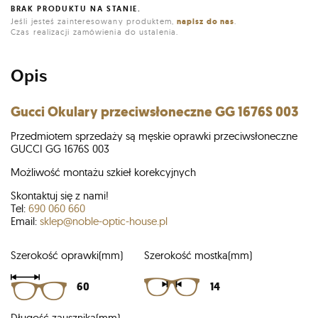
BRAK PRODUKTU NA STANIE.
Jeśli jesteś zainteresowany produktem,
napisz do nas
.
Czas realizacji zamówienia do ustalenia.
Opis
Gucci
Okulary przeciwsłoneczne GG 1676S 003
Przedmiotem sprzedaży są męskie oprawki przeciwsłoneczne
GUCCI GG 1676S 003
Możliwość montażu szkieł korekcyjnych
Skontaktuj się z nami!
Tel:
690 060 660
Email:
sklep@noble-optic-house.pl
Szerokość oprawki(mm)
Szerokość mostka(mm)
60
14
Długość zausznika(mm)